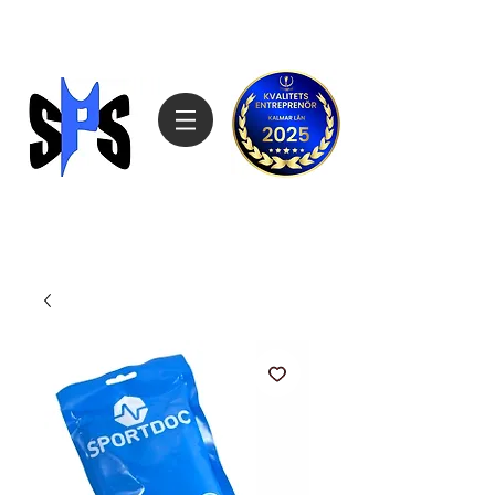
Sagemarks Produktimport
070-4808027