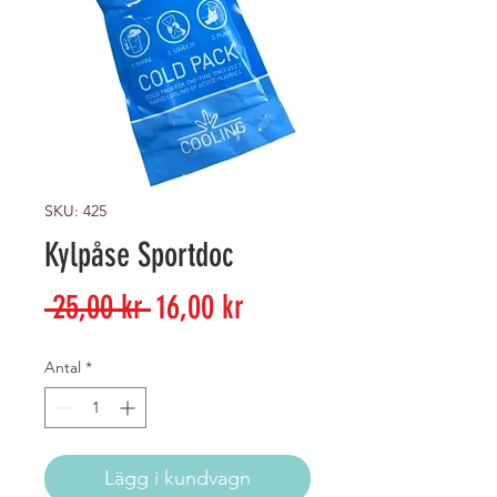
SKU: 425
Kylpåse Sportdoc
Ordinarie
Reapris
 25,00 kr 
16,00 kr
pris
Antal
*
Lägg i kundvagn