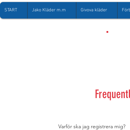
START
Jako Kläder m.m
Givova kläder
För
Frequent
Varför ska jag registrera mig?