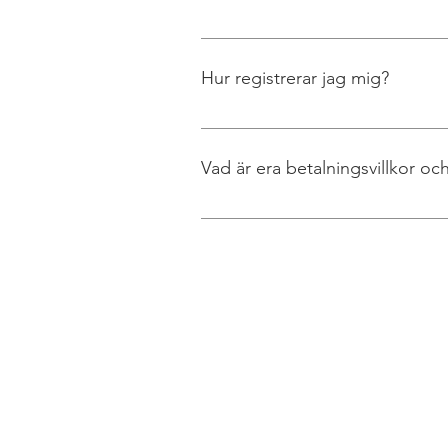
Genom att registrera dig kan du sna
sparar tid och gör varje köp enklar
Hur registrerar jag mig?
Klicka på 'Logga in' och fyll i din
direkt!
Vad är era betalningsvillkor och
Vi erbjuder faktura med 20 dagars 
prisvärda alternativet mellan DHL oc
(över 20 kg), samt halv- eller helpall