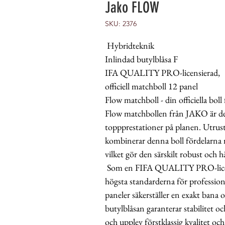
Jako FLOW
SKU: 2376
Hybridteknik
Inlindad butylblåsa F
IFA QUALITY PRO-licensierad,
officiell matchboll 12 panel
Flow matchboll - din officiella boll
Flow matchbollen från JAKO är den
toppprestationer på planen. Utrus
kombinerar denna boll fördelarna
vilket gör den särskilt robust och hå
Som en FIFA QUALITY PRO-licensie
högsta standarderna för professio
paneler säkerställer en exakt bana
butylblåsan garanterar stabilitet 
och upplev förstklassig kvalitet oc