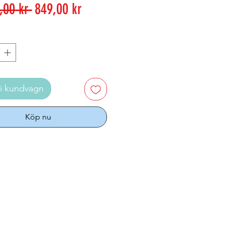
Ordinarie
Reapris
,00 kr 
849,00 kr
pris
i kundvagn
Köp nu