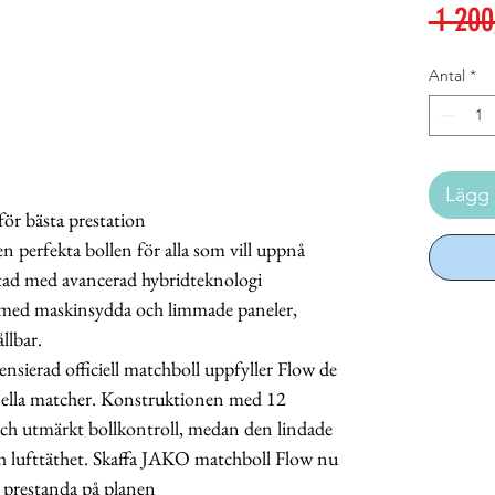
 1 200
Antal
*
Lägg 
 för bästa prestation
 perfekta bollen för alla som vill uppnå
tad med avancerad hybridteknologi
 med maskinsydda och limmade paneler,
llbar.
rad officiell matchboll uppfyller Flow de
nella matcher. Konstruktionen med 12
 och utmärkt bollkontroll, medan den lindade
och lufttäthet. Skaffa JAKO matchboll Flow nu
h prestanda på planen