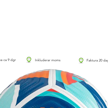
a ca 9 dgr
Inkluderar moms
Faktura 20 da