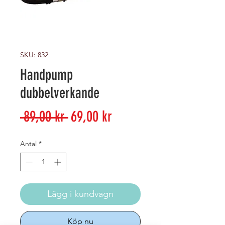
SKU: 832
Handpump
dubbelverkande
Ordinarie
Reapris
 89,00 kr 
69,00 kr
pris
Antal
*
Lägg i kundvagn
Köp nu