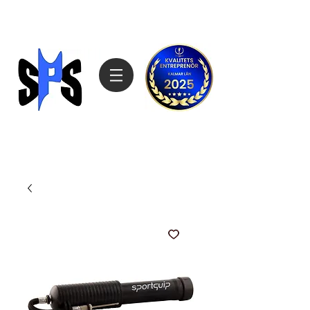
Sagemarks Produktimport
070-4808027