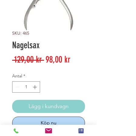
SKU: 465
Nagelsax
Ordinarie
Reapris
 129,00 kr 
98,00 kr
pris
Antal
*
Lägg i kundvagn
Köp nu