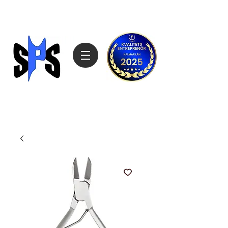
Sagemarks Produktimport
070-4808027