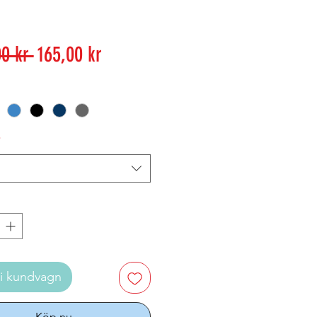
Ordinarie
Reapris
0 kr 
165,00 kr
pris
*
i kundvagn
Köp nu