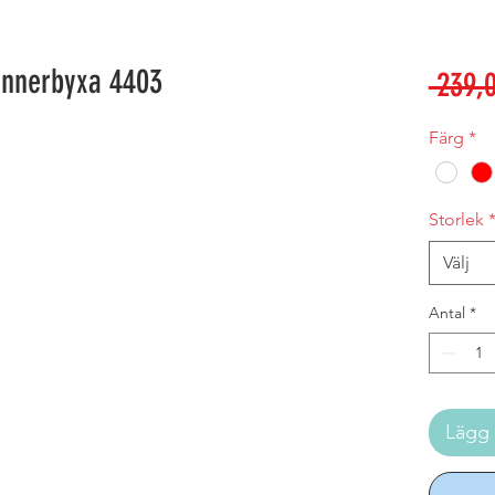
innerbyxa 4403
 239,0
Färg
*
Storlek
Välj
Antal
*
Lägg 