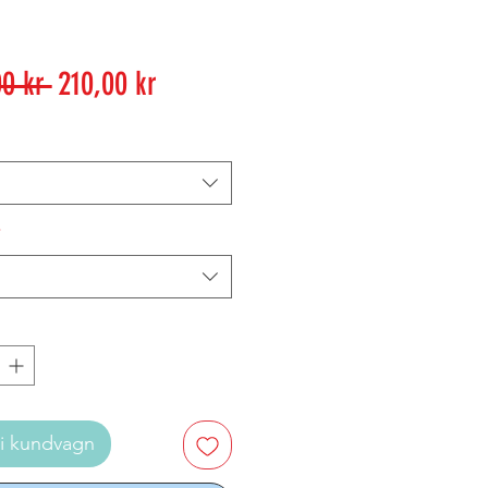
Ordinarie
Reapris
0 kr 
210,00 kr
pris
*
i kundvagn