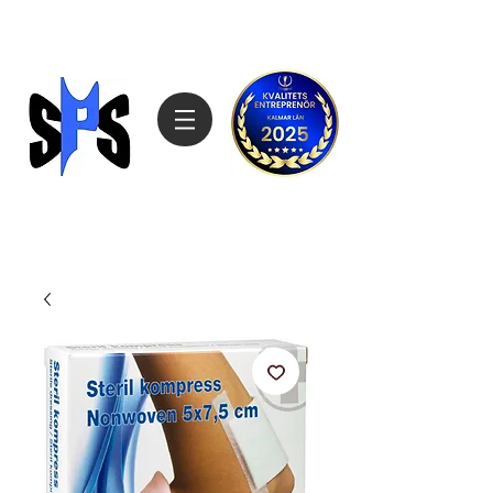
Sagemarks Produktimport
070-4808027