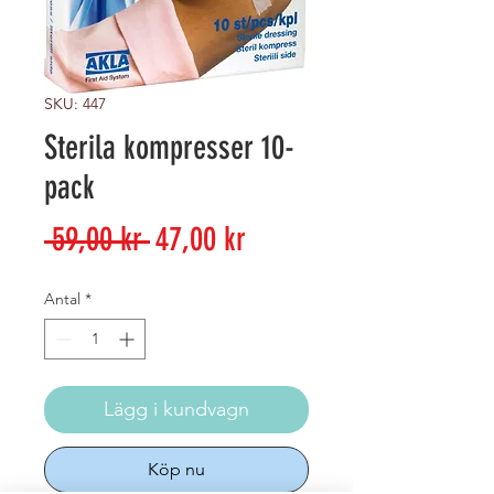
SKU: 447
Sterila kompresser 10-
pack
Ordinarie
Reapris
 59,00 kr 
47,00 kr
pris
Antal
*
Lägg i kundvagn
Köp nu